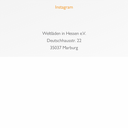
Instagram
Weltläden in Hessen e.V.
Deutschhausstr. 22
35037 Marburg
Festnetz: 06421/6971047
info@weltlaeden-hessen.de
Impressum
Datenschutz
login